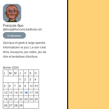
François·6po
@blog@francois.badbuta.net
S’abonner
Quinqua et geek à large spectre.
Informaticien le jour. Le soir c'est
films, bouquins, jeu vidéo, jeu de
rôle et tentatives d'écriture.
février 2024
L
M
M
J
V
S
D
1
2
3
4
5
6
7
8
9
10
11
12
13
14
15
16
17
18
19
20
21
22
23
24
25
26
27
28
29