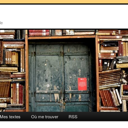
le
Mes textes
Où me trouver
RSS