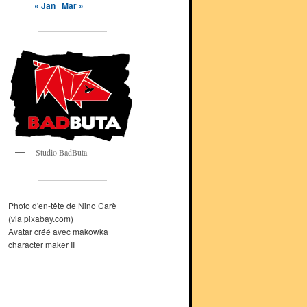
« Jan
Mar »
Studio BadButa
Photo d'en-tête de Nino Carè
(via pixabay.com)
Avatar créé avec makowka
character maker II