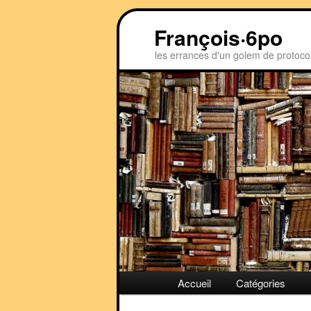
Aller
Aller
François·6po
au
au
contenu
contenu
les errances d'un golem de protoco
principal
secondaire
Menu
Accueil
Catégories
principal