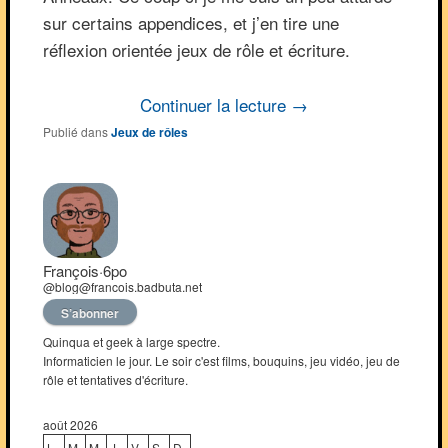
sur certains appendices, et j’en tire une
réflexion orientée jeux de rôle et écriture.
Continuer la lecture
→
Publié dans
Jeux de rôles
François·6po
@blog@francois.badbuta.net
S’abonner
Quinqua et geek à large spectre.
Informaticien le jour. Le soir c'est films, bouquins, jeu vidéo, jeu de
rôle et tentatives d'écriture.
août 2026
L
M
M
J
V
S
D