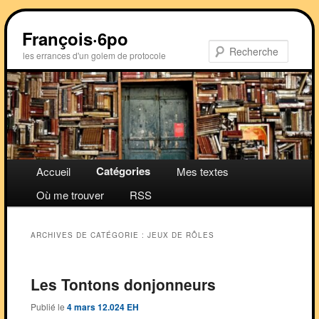
Aller
Aller
au
au
François·6po
contenu
contenu
Recher
les errances d'un golem de protocole
principal
secondaire
Menu
Catégories
Accueil
Mes textes
principal
Où me trouver
RSS
ARCHIVES DE CATÉGORIE :
JEUX DE RÔLES
Les Tontons donjonneurs
Publié le
4 mars 12.024 EH