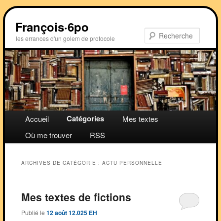
Aller
Aller
au
au
François·6po
contenu
contenu
Recher
les errances d'un golem de protocole
principal
secondaire
Menu
Catégories
Accueil
Mes textes
principal
Où me trouver
RSS
ARCHIVES DE CATÉGORIE :
ACTU PERSONNELLE
Mes textes de fictions
Publié le
12 août 12.025 EH