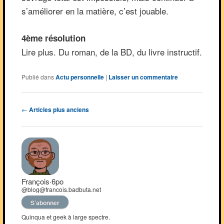
s’améliorer en la matière, c’est jouable.
4ème résolution
Lire plus. Du roman, de la BD, du livre instructif.
Publié dans
Actu personnelle
|
Laisser un commentaire
Navigation
←
Articles plus anciens
des
articles
François·6po
@blog@francois.badbuta.net
S’abonner
Quinqua et geek à large spectre.