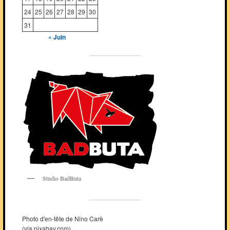
24
25
26
27
28
29
30
31
« Juin
Studio BadButa
Photo d'en-tête de Nino Carè
(via pixabay.com)