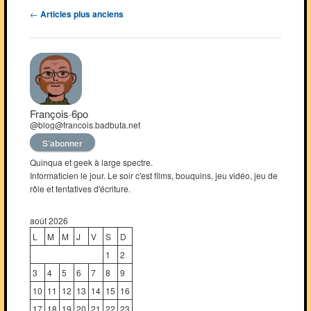
Navigation
←
Articles plus anciens
des
articles
François·6po
@blog@francois.badbuta.net
S’abonner
Quinqua et geek à large spectre.
Informaticien le jour. Le soir c'est films, bouquins, jeu vidéo, jeu de
rôle et tentatives d'écriture.
août 2026
L
M
M
J
V
S
D
1
2
3
4
5
6
7
8
9
10
11
12
13
14
15
16
17
18
19
20
21
22
23