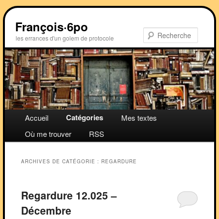
Aller
Aller
au
au
François·6po
contenu
contenu
Recher
les errances d'un golem de protocole
principal
secondaire
Menu
Catégories
Accueil
Mes textes
principal
Où me trouver
RSS
ARCHIVES DE CATÉGORIE :
REGARDURE
Regardure 12.025 –
Décembre