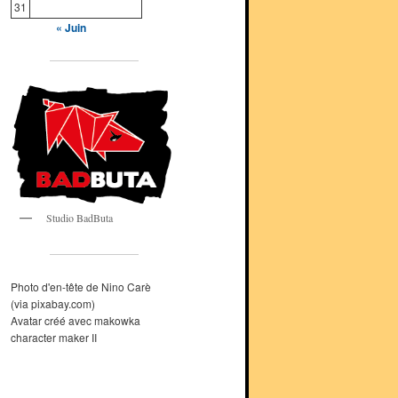
31
« Juin
Studio BadButa
Photo d'en-tête de Nino Carè
(via pixabay.com)
Avatar créé avec makowka
character maker II