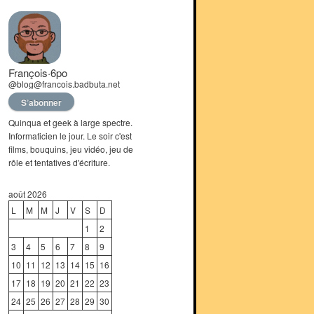
François·6po
@blog@francois.badbuta.net
S’abonner
Quinqua et geek à large spectre.
Informaticien le jour. Le soir c'est
films, bouquins, jeu vidéo, jeu de
rôle et tentatives d'écriture.
août 2026
L
M
M
J
V
S
D
1
2
3
4
5
6
7
8
9
10
11
12
13
14
15
16
17
18
19
20
21
22
23
24
25
26
27
28
29
30