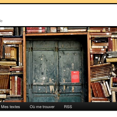
le
Mes textes
Où me trouver
RSS