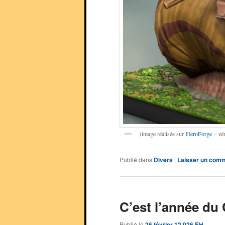
(image réalisée sur
HeroForge
– zé
Publié dans
Divers
|
Laisser un comm
C’est l’année du
Publié le
26 février 12.026 EH