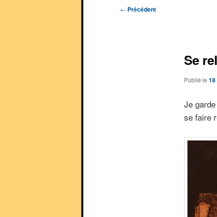
Navigation
←
Précédent
des
articles
Se re
Publié le
18
Je garde 
se faire 