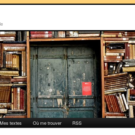
le
Mes textes
Où me trouver
RSS