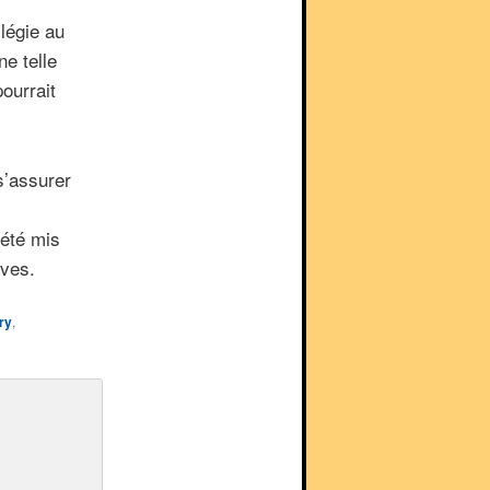
légie au
e telle
ourrait
s’assurer
 été mis
aves.
ry
,