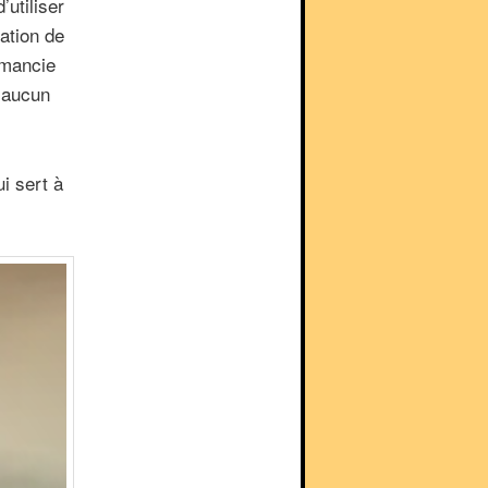
utiliser
éation de
imancie
e aucun
ui sert à