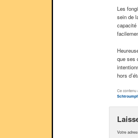
Les fong
sein de l
capacité 
facileme
Heureuse
que ses 
intention
hors d’é
Ce contenu 
Schtroumpf
Laiss
Votre adres