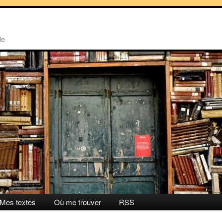
le
Mes textes
Où me trouver
RSS