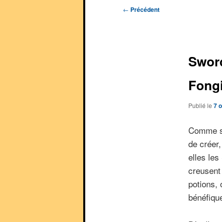
Navigation
←
Précédent
des
articles
Swor
Fong
Publié le
7 
Comme so
de créer
elles le
creusent 
potions,
bénéfique