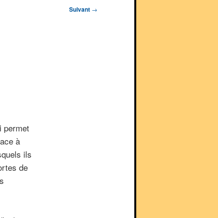
Suivant
→
i permet
race à
quels ils
ortes de
ts