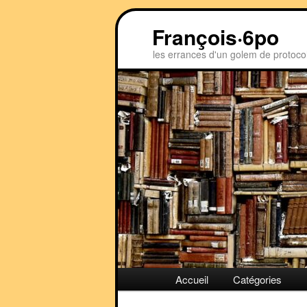
Aller
François·6po
au
contenu
les errances d'un golem de protoco
principal
Menu
Accueil
Catégories
principal