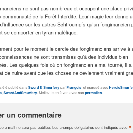
imanciens ne sont pas nombreux et occupent une place privi
a communauté de la Forêt Interdite. Leur magie leur donne un
d’influence sur les autres Schtroumpfs qu’un fongimancien p
nt se comporter en tyran maléfique.
ment pour le moment le cercle des fongimanciens arrive à 
connaissances ne sont transmises qu’à des individus bien
nés. Les quelques fois où on fongimancien a mal tourné, il a
tat de nuire avant que les choses ne deviennent vraiment gr
a été publié dans
Sword & Smurfery
par
François
, et marqué avec
HeroicSmurfe
s
,
SwordAndSmurfery
. Mettez-le en favori avec son
permalien
.
er un commentaire
*
se e-mail ne sera pas publiée.
Les champs obligatoires sont indiqués avec