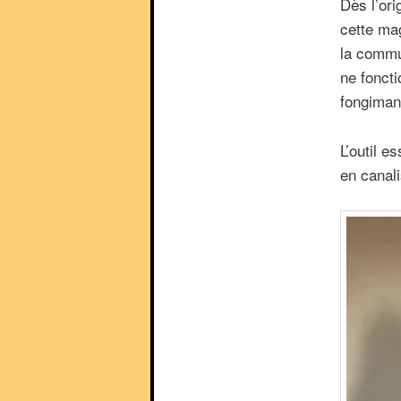
Dès l’ori
cette mag
la commun
ne foncti
fongiman
L’outil e
en canali