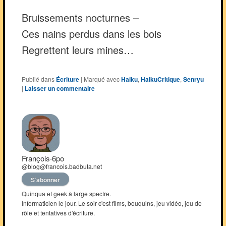
Bruissements nocturnes –
Ces nains perdus dans les bois
Regrettent leurs mines…
Publié dans
Écriture
|
Marqué avec
Haiku
,
HaikuCritique
,
Senryu
|
Laisser un commentaire
François·6po
@blog@francois.badbuta.net
S’abonner
Quinqua et geek à large spectre.
Informaticien le jour. Le soir c'est films, bouquins, jeu vidéo, jeu de
rôle et tentatives d'écriture.