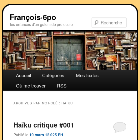
Aller
Aller
au
au
François·6po
contenu
contenu
Recher
les errances d'un golem de protocole
principal
secondaire
Menu
Accueil
Catégories
Mes textes
principal
Où me trouver
RSS
ARCHIVES PAR MOT-CLÉ :
HAIKU
Haïku critique #001
Publié le
19 mars 12.025 EH