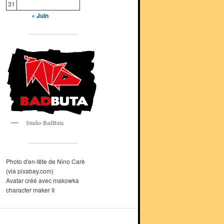
31
« Juin
Studio BadButa
Photo d'en-tête de Nino Carè
(via pixabay.com)
Avatar créé avec makowka
character maker II