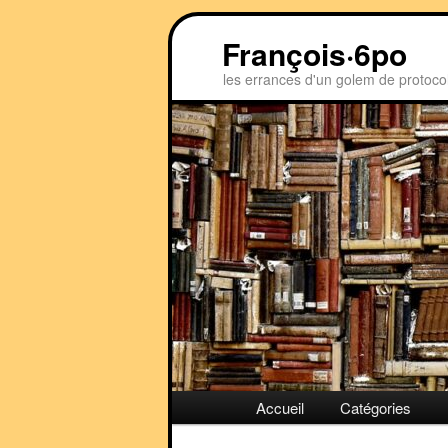
Aller
Aller
François·6po
au
au
contenu
contenu
les errances d'un golem de protoco
principal
secondaire
Menu
Accueil
Catégories
principal