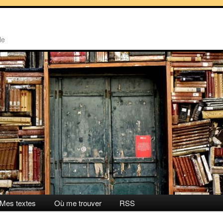
le
Mes textes
Où me trouver
RSS