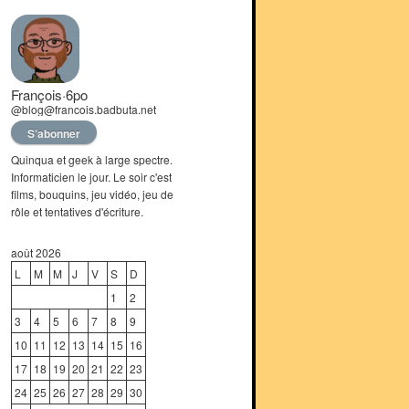
François·6po
@blog@francois.badbuta.net
S’abonner
Quinqua et geek à large spectre.
Informaticien le jour. Le soir c'est
films, bouquins, jeu vidéo, jeu de
rôle et tentatives d'écriture.
août 2026
L
M
M
J
V
S
D
1
2
3
4
5
6
7
8
9
10
11
12
13
14
15
16
17
18
19
20
21
22
23
24
25
26
27
28
29
30